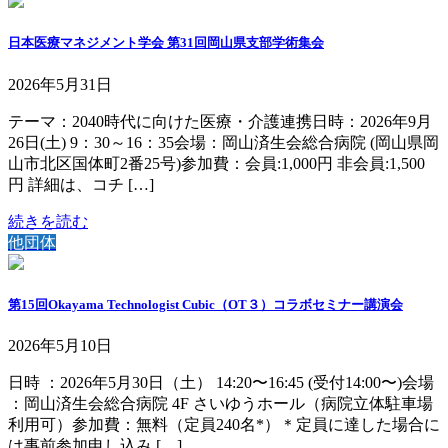
日本医療マネジメント学会 第31回岡山県支部学術集会
2026年5月31日
テーマ：2040時代に向けた医療・介護連携日時：2026年9月
26日(土) 9：30～16：35会場：岡山済生会総合病院 (岡山県岡
山市北区国体町2番25号)参加費：会員:1,000円 非会員:1,500
円 詳細は、コチ […]
続きを読む
他団体
第15回Okayama Technologist Cubic（OT３）コラボセミナー講演会
2026年5月10日
日時 ：2026年5月30日（土） 14:20〜16:45 (受付14:00〜)会場
：岡山済生会総合病院 4F さいゆうホール（病院立体駐車場
利用可）参加費：無料（定員240名*）＊定員に達した場合に
は事前参加申し込み […]