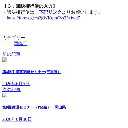
【３．議決権行使の入力】
・議決権行使は、
下記リンク
よりお願いします。
https://forms.gle/a2gWKqmCys23xiwq7
カテゴリー
岡臨工
前の記事
第4回手術室関連セミナー(三重県）
2026年6月5日
次の記事
第9回循環セミナー（PM編） 岡山県
2026年6月30日