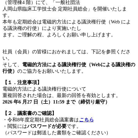
（管理棟4 階）にて、「一般社団法
人岡山県臨床工学技士会 定期社員総会」を開催いたしま
す。
本年も定期総会は電磁的方法による議決権行使（Web によ
る議決権の行使）により実施いたし
ます。ご理解の程、よろしくお願い申し上げます。
社員（会員）の皆様におかれましては、下記を参照くださ
い。
そして、
電磁的方法による議決権行使（Webによる議決権の
行使）
のご協力をお願いいたします。
【１．注意事項】
電磁的方法による議決権行使について
重複回答された場合は、最新の回答を有効とします。
2026 年6 月27 日（土）11:59 まで（締切り厳守）
【２．議案書のご確認】
・令和8年度定期社員総会議案書は
こちら
・閲覧には
パスワードが必要
です。
（パスワードは郵送した書類をご確認ください）