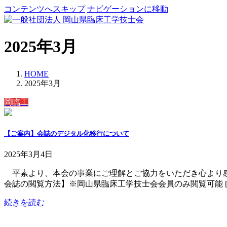
コンテンツへスキップ
ナビゲーションに移動
2025年3月
HOME
2025年3月
岡臨工
【ご案内】会誌のデジタル化移行について
2025年3月4日
平素より、本会の事業にご理解とご協力をいただき心より感
会誌の閲覧方法】※岡山県臨床工学技士会会員のみ閲覧可能 [
続きを読む