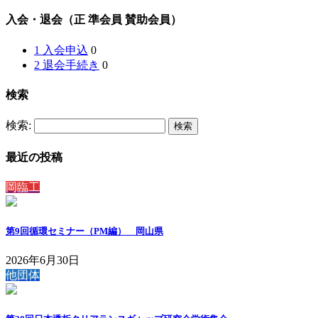
入会・退会（正 準会員 賛助会員）
1 入会申込
0
2 退会手続き
0
検索
検索:
最近の投稿
岡臨工
第9回循環セミナー（PM編） 岡山県
2026年6月30日
他団体