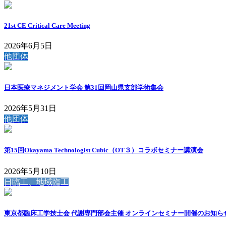
21st CE Critical Care Meeting
2026年6月5日
他団体
日本医療マネジメント学会 第31回岡山県支部学術集会
2026年5月31日
他団体
第15回Okayama Technologist Cubic（OT３）コラボセミナー講演会
2026年5月10日
日臨工、地域臨工
東京都臨床工学技士会 代謝専門部会主催 オンラインセミナー開催のお知ら