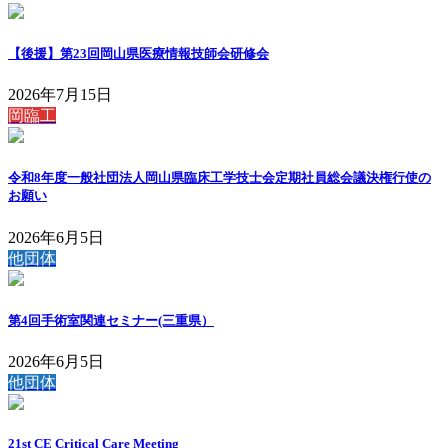
【後援】第23回岡山県医療情報技師会研修会
2026年7月15日
岡臨工
令和8年度一般社団法人岡山県臨床工学技士会定期社員総会議決権行使の
お願い
2026年6月5日
他団体
第4回手術室関連セミナー(三重県）
2026年6月5日
他団体
21st CE Critical Care Meeting