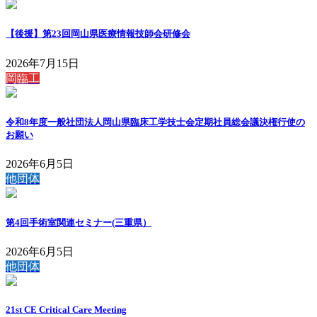
【後援】第23回岡山県医療情報技師会研修会
2026年7月15日
岡臨工
令和8年度一般社団法人岡山県臨床工学技士会定期社員総会議決権行使の
お願い
2026年6月5日
他団体
第4回手術室関連セミナー(三重県）
2026年6月5日
他団体
21st CE Critical Care Meeting