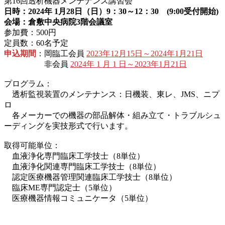
第16回透析機器メンテナンス講習会
日時：2024年 1月28日（日）9：30～12：30 (9:00受付開始)
会場：倉敷中央病院3階会議室
参加費：500円
定員数：60名予定
申込期間
：岡臨工会員
2023年12月15日～2024年1月21日
非会員
2024年 1 月 1 日～2023年1月21日
プログラム：
透析監視装置のメンテナンス：日機装、東レ、JMS、ニプ
ロ
各メーカーでの機器の部品解体・組み立て・トラブルシュ
ーディングを実技形式で行います。
取得可能単位：
血液浄化専門臨床工学技士（8単位）
血液浄化関連専門臨床工学技士（8単位）
認定医療機器管理関連臨床工学技士（8単位）
臨床ME専門認定士（5単位）
医療機器情報コミュニケータ（5単位）