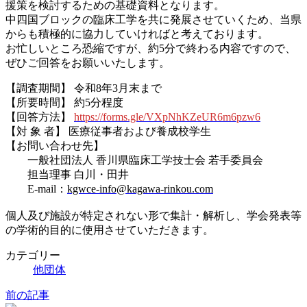
援策を検討するための基礎資料となります。
中四国ブロックの臨床工学を共に発展させていくため、当県
からも積極的に協力していければと考えております。
お忙しいところ恐縮ですが、約5分で終わる内容ですので、
ぜひご回答をお願いいたします。
【調査期間】 令和8年3月末まで
【所要時間】 約5分程度
【回答方法】
https://forms.gle/VXpNhKZeUR6m6pzw6
【対 象 者】 医療従事者および養成校学生
【お問い合わせ先】
一般社団法人 香川県臨床工学技士会 若手委員会
担当理事 白川・田井
E-mail：
kgwce-info@kagawa-rinkou.com
個人及び施設が特定されない形で集計・解析し、学会発表等
の学術的目的に使用させていただきます。
カテゴリー
他団体
前の記事