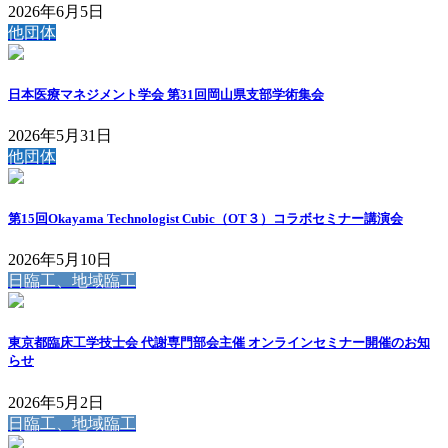
2026年6月5日
他団体
日本医療マネジメント学会 第31回岡山県支部学術集会
2026年5月31日
他団体
第15回Okayama Technologist Cubic（OT３）コラボセミナー講演会
2026年5月10日
日臨工、地域臨工
東京都臨床工学技士会 代謝専門部会主催 オンラインセミナー開催のお知
らせ
2026年5月2日
日臨工、地域臨工