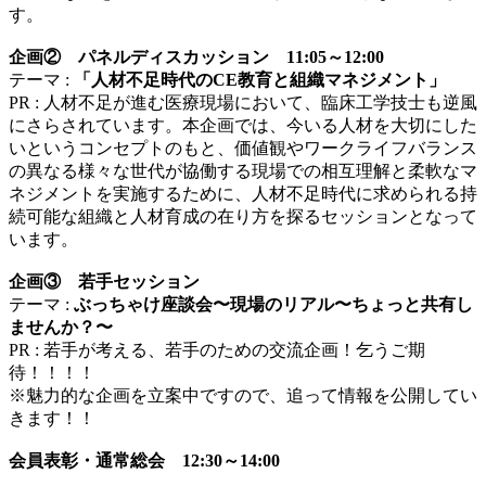
す。
企画② パネルディスカッション 11:05～12:00
テーマ :
「人材不足時代のCE教育と組織マネジメント」
PR : 人材不足が進む医療現場において、臨床工学技士も逆風
にさらされています。本企画では、今いる人材を大切にした
いというコンセプトのもと、価値観やワークライフバランス
の異なる様々な世代が協働する現場での相互理解と柔軟なマ
ネジメントを実施するために、人材不足時代に求められる持
続可能な組織と人材育成の在り方を探るセッションとなって
います。
企画③ 若手セッション
テーマ :
ぶっちゃけ座談会〜現場のリアル〜ちょっと共有し
ませんか？〜
PR : 若手が考える、若手のための交流企画！乞うご期
待！！！！
※魅力的な企画を立案中ですので、追って情報を公開してい
きます！！
会員表彰・通常総会 12:30～14:00