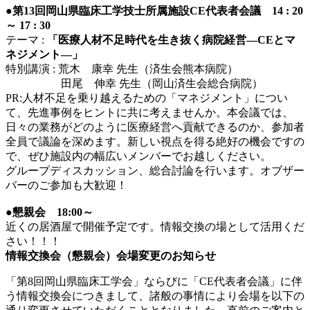
●第13回岡山県臨床工学技士所属施設CE代表者会議 14 : 20
～ 17 : 30
テーマ :
「医療人材不足時代を生き抜く病院経営―CEとマ
ネジメント―」
特別講演 : 荒木 康幸 先生（済生会熊本病院）
田尾 伸幸 先生（岡山済生会総合病院）
PR:人材不足を乗り越えるための「マネジメント」につい
て、先進事例をヒントに共に考えませんか。本会議では、
日々の業務がどのように医療経営へ貢献できるのか、参加者
全員で議論を深めます。新しい視点を得る絶好の機会ですの
で、ぜひ施設内の幅広いメンバーでお越しください。
グループディスカッション、総合討論を行います。オブザー
バーのご参加も大歓迎！
●懇親会 18:00～
近くの居酒屋で開催予定です。情報交換の場として活用くだ
さい！！！
情報交換会（懇親会）会場変更のお知らせ
「第8回岡山県臨床工学会」ならびに「CE代表者会議」に伴
う情報交換会につきまして、諸般の事情により会場を以下の