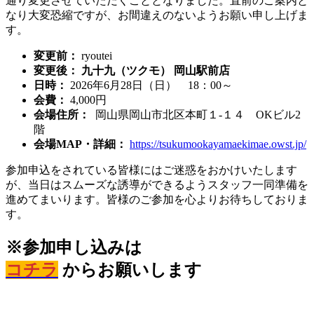
通り変更させていただくこととなりました。直前のご案内と
なり大変恐縮ですが、お間違えのないようお願い申し上げま
す。
変更前：
ryoutei
変更後：
九十九（ツクモ） 岡山駅前店
日時：
2026年6月28日（日） 18：00～
会費：
4,000円
会場住所：
岡山県岡山市北区本町１-１４ OKビル2
階
会場MAP・詳細：
https://tsukumookayamaekimae.owst.jp/
参加申込をされている皆様にはご迷惑をおかけいたします
が、当日はスムーズな誘導ができるようスタッフ一同準備を
進めてまいります。皆様のご参加を心よりお待ちしておりま
す。
※
参加申し込み
は
コチラ
からお願いします