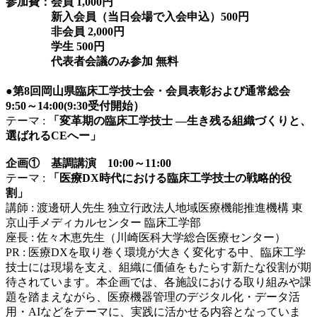
参加費：会員 1,000円
新入会員（当日会場で入会申込）500円
非会員 2,000円
学生 500円
代表者会議のみ参加 無料
●
第8回岡山県臨床工学技士会・会員表彰および通常総会
9:50～14:00(9:30受付開始）
テーマ :
「変革期の臨床工学技士 ―生き残る組織づくりと、
選ばれるCEへー」
企画① 基調講演 10:00～11:00
テーマ :
「医療DX時代における臨床工学技士の戦略的役
割」
講師 : 渡邊研人先生 独立行政法人地域医療機能推進機構 東
京山手メディカルセンター 臨床工学部
座長 : 佐々木恵先生（川崎医科大学総合医療センター）
PR : 医療DXを取り巻く環境が大きく変化する中、臨床工学
技士には現場を支え、組織に価値をもたらす新たな役割が期
待されています。本企画では、各施設における取り組みや課
題を踏まえながら、医療機器管理のデジタル化・データ活
用・AIなどをテーマに、実践に活かせる内容となっていま