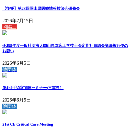
【後援】第23回岡山県医療情報技師会研修会
2026年7月15日
岡臨工
令和8年度一般社団法人岡山県臨床工学技士会定期社員総会議決権行使の
お願い
2026年6月5日
他団体
第4回手術室関連セミナー(三重県）
2026年6月5日
他団体
21st CE Critical Care Meeting